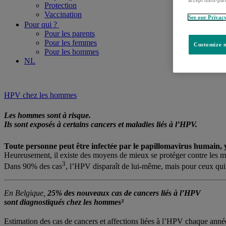
accept third-par
Protection
Vaccination
See our Privac
Pour qui ?
Pour les parents
Pour les femmes
Customize m
Pour les hommes
NL
HPV chez les hommes
Les hommes sont à risque.
Ils sont exposés à certains cancers et maladies liés à l’HPV.
Toute personne peut être infectée par le papillomavirus humain, 
Heureusement, il existe des moyens de mieux se protéger contre les ma
3
Dans 90% des cas
, l’HPV disparaît de lui-même, mais pour ceux qui 
En Belgique,
25% des nouveaux cas de cancers liés à l’HPV
sont diagnostiqués chez les hommes³
Estimation des cas de cancers et affections liées à l’HPV chaque ann