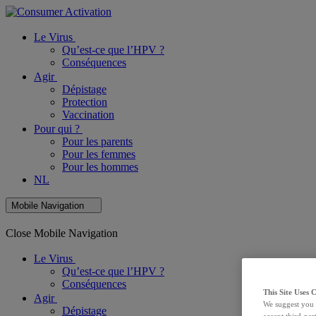
Le Virus
Qu’est-ce que l’HPV ?
Conséquences
Agir
Dépistage
Protection
Vaccination
Pour qui ?
Pour les parents
Pour les femmes
Pour les hommes
NL
Mobile Navigation
Close Mobile Navigation
Le Virus
Qu’est-ce que l’HPV ?
Conséquences
This Site Uses 
Agir
We suggest you 
Dépistage