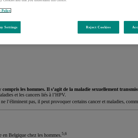
ty Cookies and that you understand this choice.
y Policy
y Settings
Reject Cookies
Acc
y compris les hommes. Il s’agit de la maladie sexuellement transmi
ladies et les cancers liés à l’HPV.
ne l’éliminent pas, il peut provoquer certains cancer et maladies, comme
5,6
ée en Belgique chez les hommes.