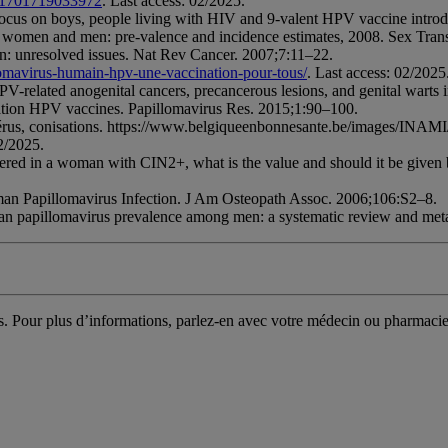
?t=1701719033972
. Last access: 02/2025.
s on boys, people living with HIV and 9-valent HPV vaccine introduc
US women and men: pre-valence and incidence estimates, 2008. Sex Tr
on: unresolved issues. Nat Rev Cancer. 2007;7:11–22.
llomavirus-humain-hpv-une-vaccination-pour-tous/
. Last access: 02/2025
PV-related anogenital cancers, precancerous lesions, and genital warts 
ation HPV vaccines. Papillomavirus Res. 2015;1:90–100.
’utérus, conisations. https://www.belgiqueenbonnesante.be/images/I
2/2025.
ered in a woman with CIN2+, what is the value and should it be given 
an Papillomavirus Infection. J Am Osteopath Assoc. 2006;106:S2–8.
uman papillomavirus prevalence among men: a systematic review and met
ns. Pour plus d’informations, parlez-en avec votre médecin ou pharmaci