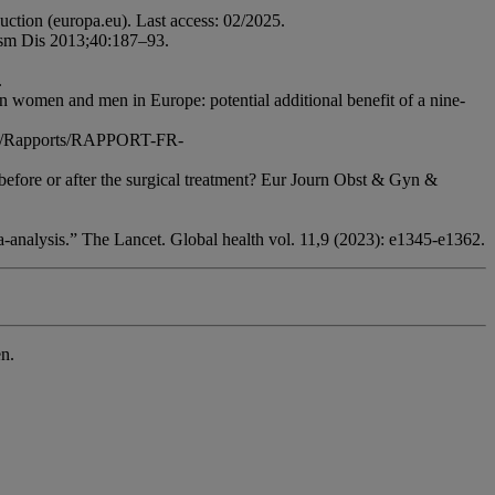
tion (europa.eu). Last access: 02/2025.
ansm Dis 2013;40:187–93.
.
in women and men in Europe: potential additional benefit of a nine-
NAMI/Rapports/RAPPORT-FR-
before or after the surgical treatment? Eur Journ Obst & Gyn &
a-analysis.” The Lancet. Global health vol. 11,9 (2023): e1345-e1362.
en.