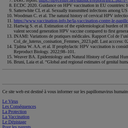
IARC report:
https://hpvcentre.net/statistics/reports/BEL.pdf
ECDC 2020. Guidance on HPV vaccination in EU countries: focu
Satterwhite CL et al. Sexually transmitted infections among 
Woodman C. et al. The natural history of cervical HPV infecti
https://www.vaccination-info.be/la-vaccination-contre-le-papi
Hartwig S. et al. Estimation of the epidemiological burden of H
valent second generation HPV vaccine compared to first gener
INAMI: Variations de pratiques médicales. Rapport Col de l
Col_de_luterus_conisation_Femmes_2023.pdf. Last acccess: 0
Tjalma W. AA. et al. If prophylactic HPV vaccination is consid
Reproduct Biology. 2022;98–101.
Weaver BA. Epidemiology and Natural History of Genital Hum
Bruni, Laia et al. “Global and regional estimates of genital h
Ce site web est destiné à vous informer sur les papillomavirus humai
Le Virus
Les Conséquences
La Protection
La Vaccination
Le Dépistage
Pour les parents