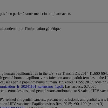
pas à en parler à votre médecin ou pharmacien.
contient toute l’information génétique
iring human papillomavirus in the US. Sex Transm Dis 2014;11:660-664.
th genital human papillomavirus infection among adult females in th
s causées par le papillomavirus humain. Bruxelles : CSS; 2017. Avis n° 
ommunication_fr_20241101_sciensano_1.pdf
. Last access: 02/2025.
precancerous lesions, and genital warts attributable to 9-valent HPV v
PV-related anogenital cancers, precancerous lesions, and genital warts 
ration HPV vaccines. Papillomavirus Res. 2015;1:90–100 (Annex 3).