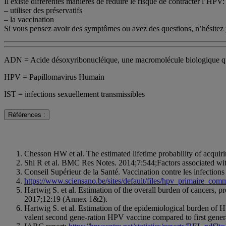
Il existe différentes manières de réduire le risque de contracter l’HPV:
– utiliser des préservatifs
– la vaccination
Si vous pensez avoir des symptômes ou avez des questions, n’hésitez 
ADN = Acide désoxyribonucléique, une macromolécule biologique qui 
HPV = Papillomavirus Humain
IST = infections sexuellement transmissibles
Références :
Chesson HW et al. The estimated lifetime probability of acqu
Shi R et al. BMC Res Notes. 2014;7:544;Factors associated wi
Conseil Supérieur de la Santé. Vaccination contre les infection
https://www.sciensano.be/sites/default/files/hpv_primaire_c
Hartwig S. et al. Estimation of the overall burden of cancers, 
2017;12:19 (Annex 1&2).
Hartwig S. et al. Estimation of the epidemiological burden of H
valent second gene-ration HPV vaccine compared to first gene