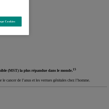
ept Cookies
15
ssible (MST) la plus répandue dans le monde.
 le cancer de l’anus et les verrues génitales chez l’homme.